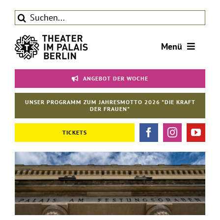
Zum
Suche
Inhalt
nach:
springen
Menü
Tickets
ANGEBOT DER WOCHE
Theater
UNSER PROGRAMM ZUM JAHRESMOTTO 2026 "DIE KRAFT
Aktuelles
DER FRAUEN"
Förderverein
TICKETS
Kontakt | Service