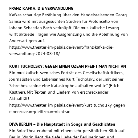
FRANZ KAFKA: DIE VERWANDLUNG
Kafkas schaurige Erzählung über den Handelsreisenden Georg
Samsa wird mit ausgesuchten Stücken für Violoncello von
Johann Sebastian Bach verknüpft. Die musikalische Lesung
wirft aktuelle Fragen wie Ausgrenzung und die Ablehnung von
Andersartigem auf.
https://www.theater-im-palais.de/event/franz-kafka-die-
verwandlung-2024-08-18/
KURT TUCHOLSKY: GEGEN EINEN OZEAN PFEIFT MAN NICHT AN
Ein musikalisch-szenisches Porträt des Gesellschaftskritikers,
Journalisten und Lebemannes Kurt Tucholsky, der „mit seiner
Schreibmaschine eine Katastrophe aufhalten wollte“ (Erich
Kästner). Mit Texten und Liedern von erschreckender
Aktualität!
https://www.theater-im-palais.de/event/kurt-tucholsky-gegen-
einen-ozean-pfeift-man-nicht-an
DIVA BERLIN – Die Hauptstadt in Songs und Geschichten
Ein Solo-Theaterabend mit einem sehr persönlichen Blick auf
Berlin: Worin liegt die tiefe Liebe der Berlinerinnen und