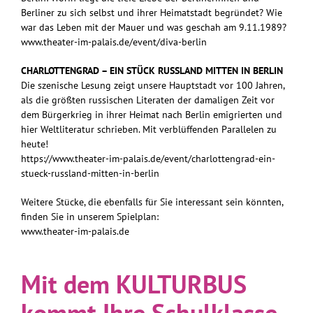
Berliner zu sich selbst und ihrer Heimatstadt begründet? Wie
war das Leben mit der Mauer und was geschah am 9.11.1989?
www.theater-im-palais.de/event/diva-berlin
CHARLOTTENGRAD – EIN STÜCK RUSSLAND MITTEN IN BERLIN
Die szenische Lesung zeigt unsere Hauptstadt vor 100 Jahren,
als die größten russischen Literaten der damaligen Zeit vor
dem Bürgerkrieg in ihrer Heimat nach Berlin emigrierten und
hier Weltliteratur schrieben. Mit verblüffenden Parallelen zu
heute!
https://www.theater-im-palais.de/event/charlottengrad-ein-
stueck-russland-mitten-in-berlin
Weitere Stücke, die ebenfalls für Sie interessant sein könnten,
finden Sie in unserem Spielplan:
www.theater-im-palais.de
Mit dem KULTURBUS
kommt Ihre Schulklasse