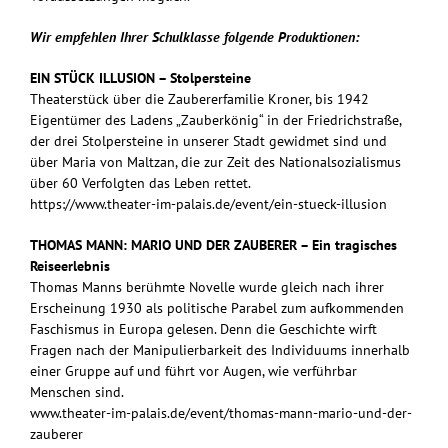
Wir empfehlen Ihrer Schulklasse folgende Produktionen:
EIN STÜCK ILLUSION – Stolpersteine
Theaterstück über die Zaubererfamilie Kroner, bis 1942
Eigentümer des Ladens „Zauberkönig“ in der Friedrichstraße,
der drei Stolpersteine in unserer Stadt gewidmet sind und
über Maria von Maltzan, die zur Zeit des Nationalsozialismus
über 60 Verfolgten das Leben rettet.
https://www.theater-im-palais.de/event/ein-stueck-illusion
THOMAS MANN: MARIO UND DER ZAUBERER – Ein tragisches
Reiseerlebnis
Thomas Manns berühmte Novelle wurde gleich nach ihrer
Erscheinung 1930 als politische Parabel zum aufkommenden
Faschismus in Europa gelesen. Denn die Geschichte wirft
Fragen nach der Manipulierbarkeit des Individuums innerhalb
einer Gruppe auf und führt vor Augen, wie verführbar
Menschen sind.
www.theater-im-palais.de/event/thomas-mann-mario-und-der-
zauberer