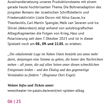
Auseinandersetzung unseres Produktionsteams mit einem
gerade heute hochbrisanten Thema. Die Bühnenadaption des
jüngsten Romans der israelischen Schriftstellerin und
Friedensaktivistin Lizzie Doron mit Alina Gause, Ira
Theofanidis, Carl Martin Spengler, Meik van Severen und Ira
Shiran (Akkordeon) zeigt anhand von autobiografischen
Alltagsfragmenten die Folgen von Krieg, Hass und
Polarisierung seit dem 7. Oktober 2023 und ist in dieser
Spielzeit noch am
08., 09. und 22.05.
zu erleben.
„Die eskalierende Lage im Nahen Osten bestärkt uns umso mehr
darin, denjenigen eine Stimme zu geben, die hinter den Nachrichten
stehen – all jenen, die auf allen Seiten unter diesen schrecklichen
Ereignissen leiden – und den Dialog und das gegenseitige
Verständnis zu fördern.“ (Regisseur Dori Engel)
Weitere Infos und Tickets unter:
www.theater-im-palais.de/event/wir-spielen-alltag
06 | 25