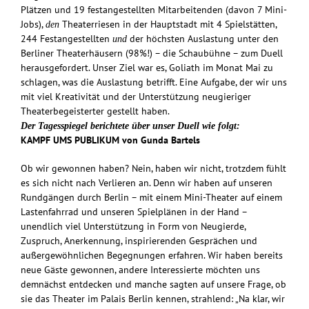
Plätzen und 19 festangestellten Mitarbeitenden (davon 7 Mini-
Jobs),
Theaterriesen in der Hauptstadt mit 4 Spielstätten,
den
244 Festangestellten
der höchsten Auslastung unter den
und
Berliner Theaterhäusern (98%!) – die Schaubühne – zum Duell
herausgefordert. Unser Ziel war es, Goliath im Monat Mai zu
schlagen, was die Auslastung betrifft. Eine Aufgabe, der wir uns
mit viel Kreativität und der Unterstützung neugieriger
Theaterbegeisterter gestellt haben.
Der Tagesspiegel berichtete über unser Duell wie folgt:
KAMPF UMS PUBLIKUM von Gunda Bartels
Ob wir gewonnen haben? Nein, haben wir nicht, trotzdem fühlt
es sich nicht nach Verlieren an. Denn wir haben auf unseren
Rundgängen durch Berlin – mit einem Mini-Theater auf einem
Lastenfahrrad und unseren Spielplänen in der Hand –
unendlich viel Unterstützung in Form von Neugierde,
Zuspruch, Anerkennung, inspirierenden Gesprächen und
außergewöhnlichen Begegnungen erfahren. Wir haben bereits
neue Gäste gewonnen, andere Interessierte möchten uns
demnächst entdecken und manche sagten auf unsere Frage, ob
sie das Theater im Palais Berlin kennen, strahlend: „Na klar, wir