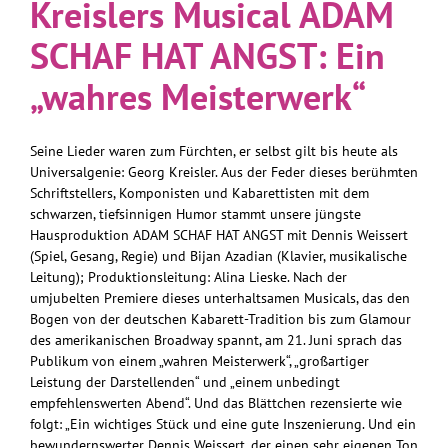
Kreislers Musical ADAM
SCHAF HAT ANGST: Ein
„wahres Meisterwerk“
Seine Lieder waren zum Fürchten, er selbst gilt bis heute als
Universalgenie: Georg Kreisler. Aus der Feder dieses berühmten
Schriftstellers, Komponisten und Kabarettisten mit dem
schwarzen, tiefsinnigen Humor stammt unsere jüngste
Hausproduktion ADAM SCHAF HAT ANGST mit Dennis Weissert
(Spiel, Gesang, Regie) und Bijan Azadian (Klavier, musikalische
Leitung); Produktionsleitung: Alina Lieske. Nach der
umjubelten Premiere dieses unterhaltsamen Musicals, das den
Bogen von der deutschen Kabarett-Tradition bis zum Glamour
des amerikanischen Broadway spannt, am 21. Juni sprach das
Publikum von einem „wahren Meisterwerk“, „großartiger
Leistung der Darstellenden“ und „einem unbedingt
empfehlenswerten Abend“. Und das Blättchen rezensierte wie
folgt: „Ein wichtiges Stück und eine gute Inszenierung. Und ein
bewundernswerter Dennis Weissert, der einen sehr eigenen Ton