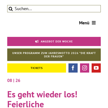
Zum
Suche
Inhalt
nach:
springen
Menü
Tickets
ANGEBOT DER WOCHE
Theater
Aktuelles
UNSER PROGRAMM ZUM JAHRESMOTTO 2026 "DIE KRAFT
DER FRAUEN"
Förderverein
TICKETS
Kontakt | Service
08 | 26
Es geht wieder los!
Feierliche