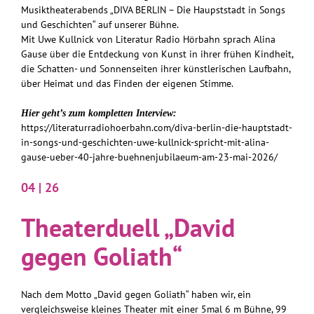
Musiktheaterabends „DIVA BERLIN – Die Haupststadt in Songs
und Geschichten“ auf unserer Bühne.
Mit Uwe Kullnick von Literatur Radio Hörbahn sprach Alina
Gause über die Entdeckung von Kunst in ihrer frühen Kindheit,
die Schatten- und Sonnenseiten ihrer künstlerischen Laufbahn,
über Heimat und das Finden der eigenen Stimme.
Hier geht’s zum kompletten Interview:
https://literaturradiohoerbahn.com/diva-berlin-die-hauptstadt-
in-songs-und-geschichten-uwe-kullnick-spricht-mit-alina-
gause-ueber-40-jahre-buehnenjubilaeum-am-23-mai-2026/
04 | 26
Theaterduell „David
gegen Goliath“
Nach dem Motto „David gegen Goliath“ haben wir, ein
vergleichsweise kleines Theater mit einer 5mal 6 m Bühne, 99