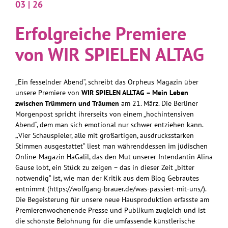
03 | 26
Erfolgreiche Premiere
von WIR SPIELEN ALTAG
„Ein fesselnder Abend“, schreibt das Orpheus Magazin über
unsere Premiere von
WIR SPIELEN ALLTAG – Mein Leben
zwischen Trümmern und Träumen
am 21. März. Die Berliner
Morgenpost spricht ihrerseits von einem „hochintensiven
Abend“, dem man sich emotional nur schwer entziehen kann.
„
Vier Schauspieler, alle mit großartigen, ausdrucksstarken
Stimmen ausgestattet“ liest man währenddessen im jüdischen
Online-Magazin HaGalil, das den Mut unserer Intendantin Alina
Gause lobt, ein Stück zu zeigen – das in dieser Zeit „bitter
notwendig“ ist, wie man der Kritik aus dem Blog Gebrautes
entnimmt (
https://wolfgang-brauer.de/was-passiert-mit-uns/
).
Die Begeisterung für unsere neue Hausproduktion erfasste am
Premierenwochenende Presse und Publikum zugleich und ist
die schönste Belohnung für die umfassende künstlerische