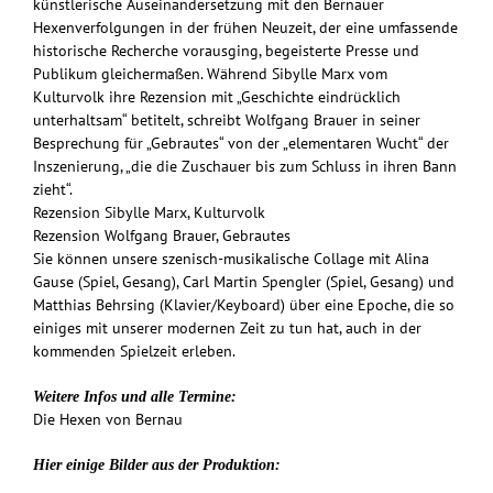
künstlerische Auseinandersetzung mit den Bernauer
Hexenverfolgungen in der frühen Neuzeit, der eine umfassende
historische Recherche vorausging, begeisterte Presse und
Publikum gleichermaßen. Während Sibylle Marx vom
Kulturvolk ihre Rezension mit „Geschichte eindrücklich
unterhaltsam“ betitelt, schreibt Wolfgang Brauer in seiner
Besprechung für „Gebrautes“ von der „elementaren Wucht“ der
Inszenierung, „die die Zuschauer bis zum Schluss in ihren Bann
zieht“.
Rezension Sibylle Marx, Kulturvolk
Rezension Wolfgang Brauer, Gebrautes
Sie können unsere szenisch-musikalische Collage mit Alina
Gause (Spiel, Gesang), Carl Martin Spengler (Spiel, Gesang) und
Matthias Behrsing (Klavier/Keyboard) über eine Epoche, die so
einiges mit unserer modernen Zeit zu tun hat, auch in der
kommenden Spielzeit erleben.
Weitere Infos und alle Termine:
Die Hexen von Bernau
Hier einige Bilder aus der Produktion: