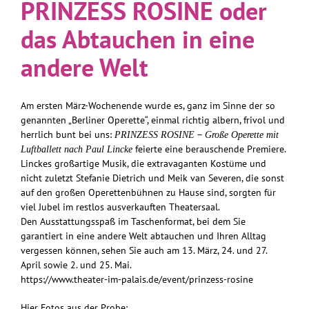
PRINZESS ROSINE oder
das Abtauchen in eine
andere Welt
Am ersten März-Wochenende wurde es, ganz im Sinne der so
genannten „Berliner Operette“, einmal richtig albern, frivol und
herrlich bunt bei uns:
–
PRINZESS ROSINE
Große Operette mit
feierte eine berauschende Premiere.
Luftballett nach Paul Lincke
Linckes großartige Musik, die extravaganten Kostüme und
nicht zuletzt Stefanie Dietrich und Meik van Severen, die sonst
auf den großen Operettenbühnen zu Hause sind, sorgten für
viel Jubel im restlos ausverkauften Theatersaal.
Den Ausstattungsspaß im Taschenformat, bei dem Sie
garantiert in eine andere Welt abtauchen und Ihren Alltag
vergessen können, sehen Sie auch am 13. März, 24. und 27.
April sowie 2. und 25. Mai.
https://www.theater-im-palais.de/event/prinzess-rosine
Hier Fotos aus der Probe: