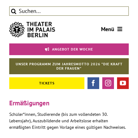
Zum
Suche
Inhalt
nach:
springen
Menü
Tickets
ANGEBOT DER WOCHE
Theater
UNSER PROGRAMM ZUM JAHRESMOTTO 2026 "DIE KRAFT
Aktuelles
DER FRAUEN"
Förderverein
TICKETS
Kontakt | Service
Ermäßigungen
Schüler*innen, Studierende (bis zum vollendeten 30.
Lebensjahr), Auszubildende und Arbeitslose erhalten
ermäßigten Eintritt gegen Vorlage eines gültigen Nachweises.