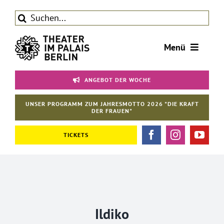
Zum
Suche
Inhalt
nach:
springen
Menü
Tickets
ANGEBOT DER WOCHE
Theater
UNSER PROGRAMM ZUM JAHRESMOTTO 2026 "DIE KRAFT
Aktuelles
DER FRAUEN"
Förderverein
TICKETS
Kontakt | Service
Ildiko