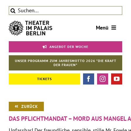
Zum
Suche
Inhalt
nach:
springen
Menü
Tickets
ANGEBOT DER WOCHE
Theater
UNSER PROGRAMM ZUM JAHRESMOTTO 2026 "DIE KRAFT
Aktuelles
DER FRAUEN"
Förderverein
TICKETS
Kontakt | Service
ZURÜCK
DAS PFLICHTMANDAT – MORD AUS MANGEL 
Unfassbar! Der freundliche, sensible, stille Mr. Fowle 