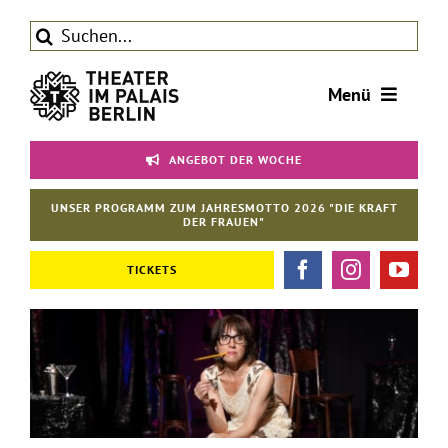
Zum
Suche
Inhalt
nach:
springen
Menü
Tickets
ANGEBOT DER WOCHE
Theater
UNSER PROGRAMM ZUM JAHRESMOTTO 2026 "DIE KRAFT
Aktuelles
DER FRAUEN"
Förderverein
TICKETS
Kontakt | Service