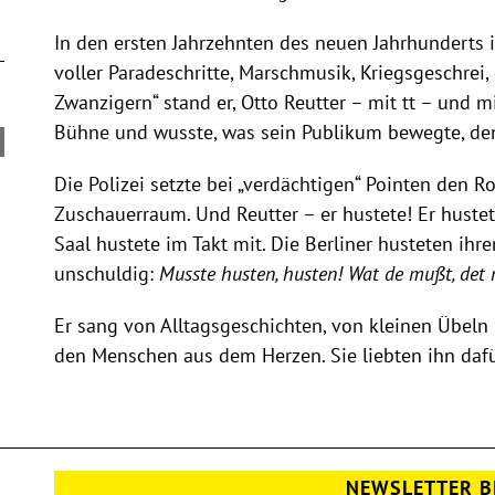
In den ersten Jahrzehnten des neuen Jahrhunderts 
voller Paradeschritte, Marschmusik, Kriegsgeschre
Zwanzigern“ stand er, Otto Reutter – mit tt – und 
Bühne und wusste, was sein Publikum bewegte, de
Die Polizei setzte bei „verdächtigen“ Pointen den R
Zuschauerraum. Und Reutter – er hustete! Er huste
Saal hustete im Takt mit. Die Berliner husteten ihr
unschuldig:
Musste husten, husten! Wat de mußt, det
Er sang von Alltagsgeschichten, von kleinen Übel
den Menschen aus dem Herzen. Sie liebten ihn daf
NEWSLETTER B