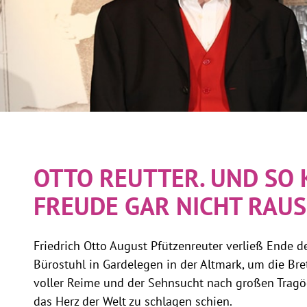
OTTO REUTTER. UND SO 
FREUDE GAR NICHT RAUS
Friedrich Otto August Pfützenreuter verließ Ende d
Bürostuhl in Gardelegen in der Altmark, um die Bre
voller Reime und der Sehnsucht nach großen Tragö
das Herz der Welt zu schlagen schien.