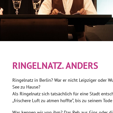
RINGELNATZ. ANDERS
Ringelnatz in Berlin? War er nicht Leipziger oder 
See zu Hause?
Als Ringelnatz sich tatsächlich für eine Stadt entschl
„frischere Luft zu atmen hoffte“, bis zu seinem Tod
Was kennen wir von ihm? Das Reh aus Gips oder di