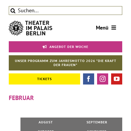
Zum
Suche
Inhalt
nach:
springen
Menü
Tickets
ANGEBOT DER WOCHE
Theater
UNSER PROGRAMM ZUM JAHRESMOTTO 2026 "DIE KRAFT
Aktuelles
DER FRAUEN"
Förderverein
TICKETS
Kontakt | Service
FEBRUAR
AUGUST
SEPTEMBER