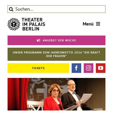
Zum
Suche
Inhalt
nach:
springen
Menü
Tickets
ANGEBOT DER WOCHE
Theater
UNSER PROGRAMM ZUM JAHRESMOTTO 2026 "DIE KRAFT
Aktuelles
DER FRAUEN"
Förderverein
TICKETS
Kontakt | Service