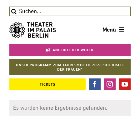
Zum
Suche
Inhalt
nach:
springen
Menü
Tickets
ANGEBOT DER WOCHE
Theater
UNSER PROGRAMM ZUM JAHRESMOTTO 2026 "DIE KRAFT
Aktuelles
DER FRAUEN"
Förderverein
TICKETS
Kontakt | Service
Es wurden keine Ergebnisse gefunden.
Hinweis