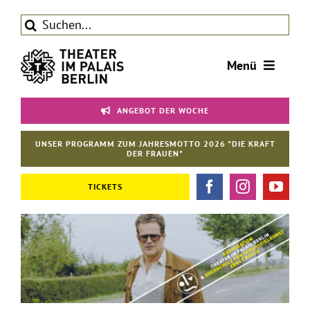
Zum
Suche
Inhalt
nach:
springen
Menü
Tickets
ANGEBOT DER WOCHE
Theater
UNSER PROGRAMM ZUM JAHRESMOTTO 2026 "DIE KRAFT
Aktuelles
DER FRAUEN"
Förderverein
TICKETS
Kontakt | Service