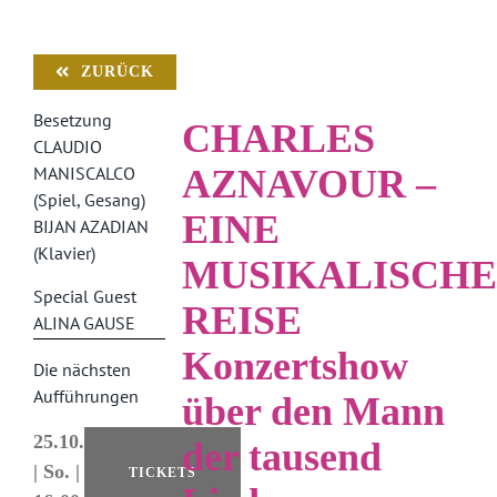
ZURÜCK
Besetzung
CHARLES
CLAUDIO
MANISCALCO
AZNAVOUR –
(Spiel, Gesang)
EINE
BIJAN AZADIAN
(Klavier)
MUSIKALISCH
Special Guest
REISE
ALINA GAUSE
Konzertshow
Die nächsten
Aufführungen
über den Mann
25.10.
der tausend
| So. |
TICKETS