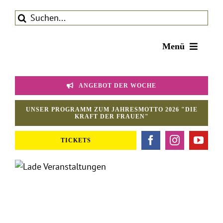
Zum
Suche
Inhalt
nach:
springen
Menü
Tickets
ANGEBOT DER WOCHE
Theater
Aktuelles
UNSER PROGRAMM ZUM JAHRESMOTTO 2026 "DIE
KRAFT DER FRAUEN"
Förderverein
TICKETS
Kontakt | Service