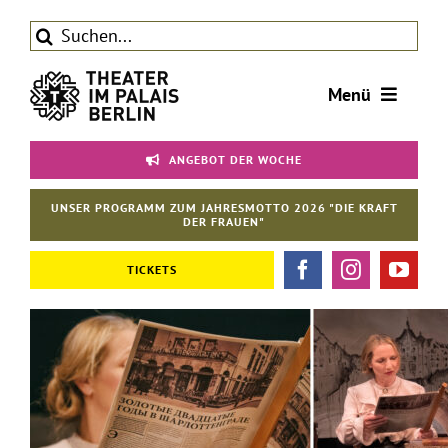
Zum
Suche
Inhalt
nach:
springen
Menü
Tickets
ANGEBOT DER WOCHE
Theater
UNSER PROGRAMM ZUM JAHRESMOTTO 2026 "DIE KRAFT
Aktuelles
DER FRAUEN"
Förderverein
TICKETS
Kontakt | Service