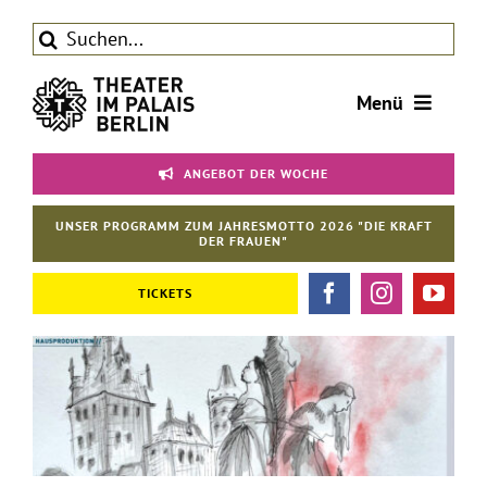
Zum
Suche
Inhalt
nach:
springen
Menü
Tickets
ANGEBOT DER WOCHE
Theater
UNSER PROGRAMM ZUM JAHRESMOTTO 2026 "DIE KRAFT
Aktuelles
DER FRAUEN"
Förderverein
TICKETS
Kontakt | Service