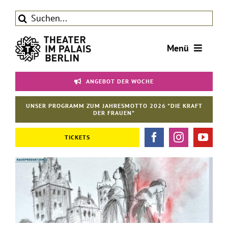
Zum
Suche
Inhalt
nach:
springen
Menü
Tickets
ANGEBOT DER WOCHE
Theater
UNSER PROGRAMM ZUM JAHRESMOTTO 2026 "DIE KRAFT
Aktuelles
DER FRAUEN"
Förderverein
TICKETS
Kontakt | Service