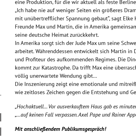
eine Produktion, für die wir aktuell als feste Berlin
„Ich habe nie auf weniger Seiten ein größeres Dram
mit unübertrefflicher Spannung gebaut“, sagt Elke 
Freunde Max und Martin, die in Amerika gemeinsam 
seine deutsche Heimat zurückkehrt.
In Amerika sorgt sich der Jude Max um seine Schwest
arbeitet. Währenddessen entwickelt sich Martin i
und Profiteur des aufkommenden Regimes. Die Ding
kommt zur Katastrophe. Da trifft Max eine überras
völlig unerwartete Wendung gibt…
Die Inszenierung zeigt eine emotionale und mitreiß
wie zeitloses Zeichen gegen die Entstehung und Gef
„Hochaktuell… Vor ausverkauftem Haus gab es minuten
„…auf keinen Fall verpassen. Axel Pape und Rainer Appe
Mit anschließendem Publikumsgespräch!