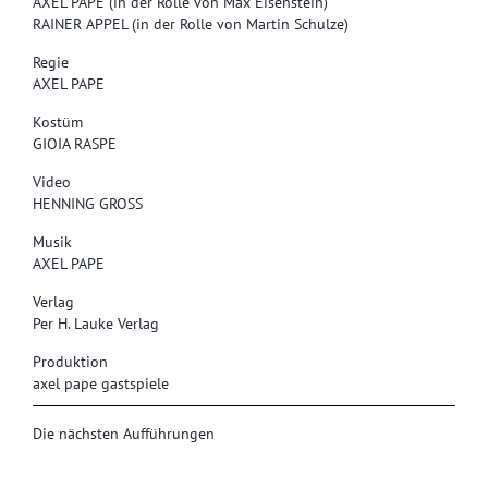
AXEL PAPE (in der Rolle von Max Eisenstein)
RAINER APPEL (in der Rolle von Martin Schulze)
Regie
AXEL PAPE
Kostüm
GIOIA RASPE
Video
HENNING GROSS
Musik
AXEL PAPE
Verlag
Per H. Lauke Verlag
Produktion
axel pape gastspiele
Die nächsten Aufführungen