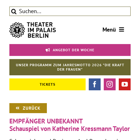
Zum
Suche
Inhalt
nach:
springen
Menü
Tickets
ANGEBOT DER WOCHE
Theater
UNSER PROGRAMM ZUM JAHRESMOTTO 2026 "DIE KRAFT
Aktuelles
DER FRAUEN"
Förderverein
TICKETS
Kontakt | Service
ZURÜCK
EMPFÄNGER UNBEKANNT
Schauspiel von Katherine Kressmann Taylor