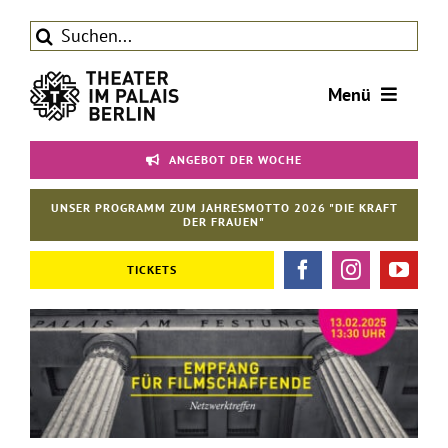
Zum
Suche
Inhalt
nach:
springen
Menü
Tickets
ANGEBOT DER WOCHE
Theater
UNSER PROGRAMM ZUM JAHRESMOTTO 2026 "DIE KRAFT
Aktuelles
DER FRAUEN"
Förderverein
TICKETS
Kontakt | Service