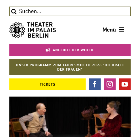
Zum
Suche
Inhalt
nach:
springen
Menü
Tickets
ANGEBOT DER WOCHE
Theater
UNSER PROGRAMM ZUM JAHRESMOTTO 2026 "DIE KRAFT
Aktuelles
DER FRAUEN"
Förderverein
TICKETS
Kontakt | Service