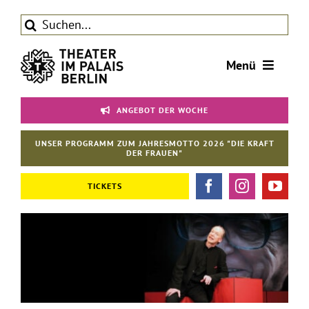
Zum
Suche
Inhalt
nach:
springen
Menü
Tickets
ANGEBOT DER WOCHE
Theater
UNSER PROGRAMM ZUM JAHRESMOTTO 2026 "DIE KRAFT
Aktuelles
DER FRAUEN"
Förderverein
TICKETS
Kontakt | Service