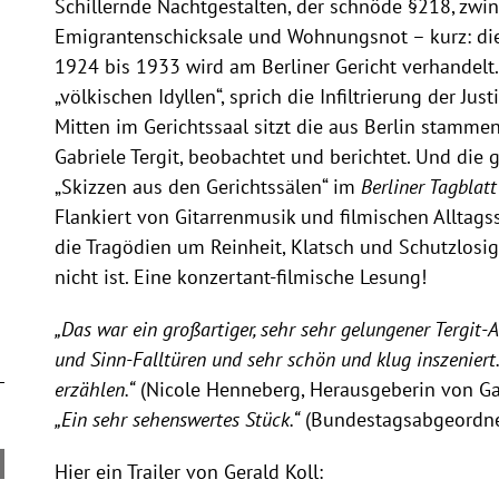
Schillernde Nachtgestalten, der schnöde §218, zw
Emigrantenschicksale und Wohnungsnot – kurz: die 
1924 bis 1933 wird am Berliner Gericht verhandelt.
„völkischen Idyllen“, sprich die Infiltrierung der Jus
Mitten im Gerichtssaal sitzt die aus Berlin stammen
Gabriele Tergit, beobachtet und berichtet. Und die 
„Skizzen aus den Gerichtssälen“ im
Berliner Tagblatt
Flankiert von Gitarrenmusik und filmischen Alltag
die Tragödien um Reinheit, Klatsch und Schutzlosigke
nicht ist. Eine konzertant-filmische Lesung!
„Das war ein großartiger, sehr sehr gelungener Tergit-
und Sinn-Falltüren und sehr schön und klug inszeniert
erzählen.“
(Nicole Henneberg, Herausgeberin von Gab
„Ein sehr sehenswertes Stück.“
(Bundestagsabgeordne
Hier ein Trailer von Gerald Koll: