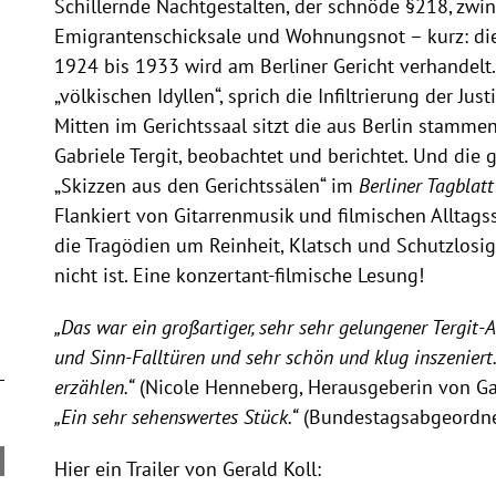
Schillernde Nachtgestalten, der schnöde §218, zw
Emigrantenschicksale und Wohnungsnot – kurz: die 
1924 bis 1933 wird am Berliner Gericht verhandelt.
„völkischen Idyllen“, sprich die Infiltrierung der Jus
Mitten im Gerichtssaal sitzt die aus Berlin stammen
Gabriele Tergit, beobachtet und berichtet. Und die 
„Skizzen aus den Gerichtssälen“ im
Berliner Tagblatt
Flankiert von Gitarrenmusik und filmischen Alltag
die Tragödien um Reinheit, Klatsch und Schutzlosigke
nicht ist. Eine konzertant-filmische Lesung!
„Das war ein großartiger, sehr sehr gelungener Tergit-
und Sinn-Falltüren und sehr schön und klug inszeniert
erzählen.“
(Nicole Henneberg, Herausgeberin von Gab
„Ein sehr sehenswertes Stück.“
(Bundestagsabgeordne
Hier ein Trailer von Gerald Koll: