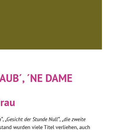
AUB´, ´NE DAME
Frau
n“
,
„Gesicht der Stunde Null“
,
„die zweite
stand wurden viele Titel verliehen, auch