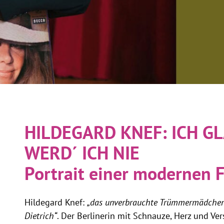
HILDEGARD KNEF: ICH GL
WERD´ ICH NIE
Portrait einer modernen 
Hildegard Knef:
„das unverbrauchte Trümmermädche
Dietrich“
. Der Berlinerin mit Schnauze, Herz und Ver