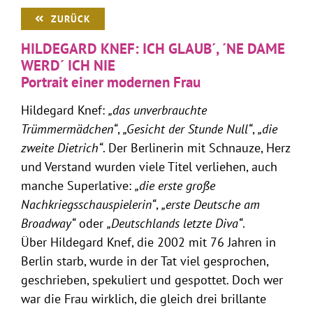
ZURÜCK
HILDEGARD KNEF: ICH GLAUB´, ´NE DAME
WERD´ ICH NIE
Portrait einer modernen Frau
Hildegard Knef:
„das unverbrauchte
Trümmermädchen“
,
„Gesicht der Stunde Null“
,
„die
zweite Dietrich“
. Der Berlinerin mit Schnauze, Herz
und Verstand wurden viele Titel verliehen, auch
manche Superlative:
„die erste große
Nachkriegsschauspielerin“
,
„erste Deutsche am
Broadway“
oder
„Deutschlands letzte Diva“
.
Über Hildegard Knef, die 2002 mit 76 Jahren in
Berlin starb, wurde in der Tat viel gesprochen,
geschrieben, spekuliert und gespottet. Doch wer
war die Frau wirklich, die gleich drei brillante