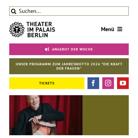
Zum
Suche
Inhalt
nach:
springen
Menü
Tickets
ANGEBOT DER WOCHE
Theater
UNSER PROGRAMM ZUM JAHRESMOTTO 2026 "DIE KRAFT
Aktuelles
DER FRAUEN"
Förderverein
TICKETS
Kontakt | Service