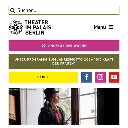
Zum
Suche
Inhalt
nach:
springen
Menü
Tickets
ANGEBOT DER WOCHE
Theater
UNSER PROGRAMM ZUM JAHRESMOTTO 2026 "DIE KRAFT
Aktuelles
DER FRAUEN"
Förderverein
TICKETS
Kontakt | Service