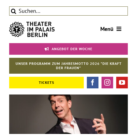
Zum
Suche
Inhalt
nach:
springen
Menü
Tickets
ANGEBOT DER WOCHE
Theater
UNSER PROGRAMM ZUM JAHRESMOTTO 2026 "DIE KRAFT
Aktuelles
DER FRAUEN"
Förderverein
TICKETS
Kontakt | Service