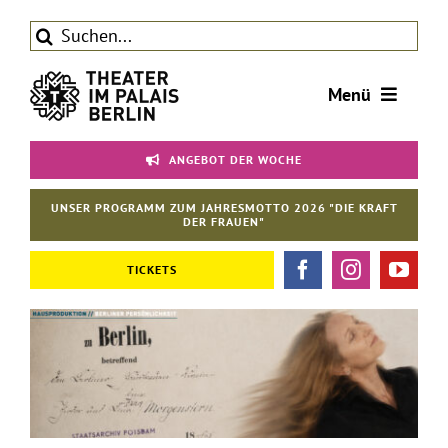
Zum
Suche
Inhalt
nach:
springen
Menü
Tickets
ANGEBOT DER WOCHE
Theater
UNSER PROGRAMM ZUM JAHRESMOTTO 2026 "DIE KRAFT
Aktuelles
DER FRAUEN"
Förderverein
TICKETS
Kontakt | Service