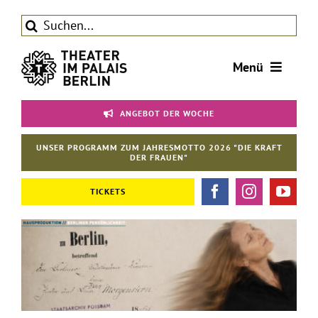
Zum
Suche
Inhalt
nach:
springen
Menü
Tickets
ANGEBOT DER WOCHE
Theater
UNSER PROGRAMM ZUM JAHRESMOTTO 2026 "DIE KRAFT
Aktuelles
DER FRAUEN"
Förderverein
TICKETS
Kontakt | Service