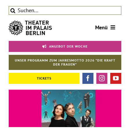
Zum
Suche
Inhalt
nach:
springen
Menü
Tickets
ANGEBOT DER WOCHE
Theater
UNSER PROGRAMM ZUM JAHRESMOTTO 2026 "DIE KRAFT
Aktuelles
DER FRAUEN"
Förderverein
TICKETS
Kontakt | Service