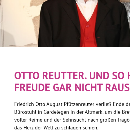
OTTO REUTTER. UND SO 
FREUDE GAR NICHT RAUS
Friedrich Otto August Pfützenreuter verließ Ende d
Bürostuhl in Gardelegen in der Altmark, um die Bre
voller Reime und der Sehnsucht nach großen Tragö
das Herz der Welt zu schlagen schien.