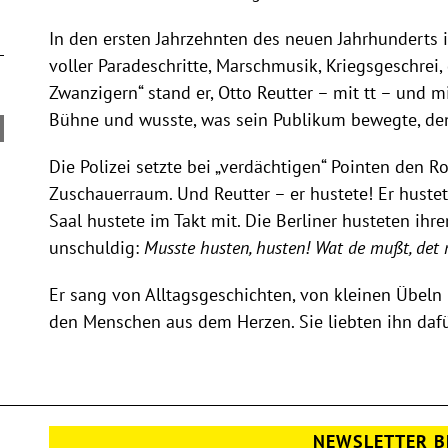
In den ersten Jahrzehnten des neuen Jahrhunderts 
voller Paradeschritte, Marschmusik, Kriegsgeschre
Zwanzigern“ stand er, Otto Reutter – mit tt – und 
Bühne und wusste, was sein Publikum bewegte, de
Die Polizei setzte bei „verdächtigen“ Pointen den R
Zuschauerraum. Und Reutter – er hustete! Er huste
Saal hustete im Takt mit. Die Berliner husteten ihr
unschuldig:
Musste husten, husten! Wat de mußt, det
Er sang von Alltagsgeschichten, von kleinen Übel
den Menschen aus dem Herzen. Sie liebten ihn daf
NEWSLETTER B