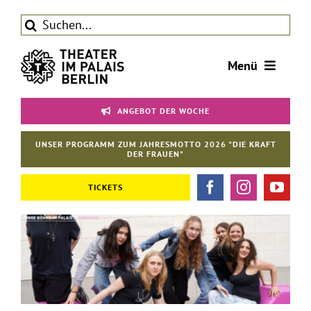
Zum
Suche
Inhalt
nach:
springen
Menü
Tickets
ANGEBOT DER WOCHE
Theater
UNSER PROGRAMM ZUM JAHRESMOTTO 2026 "DIE KRAFT
Aktuelles
DER FRAUEN"
Förderverein
TICKETS
Kontakt | Service