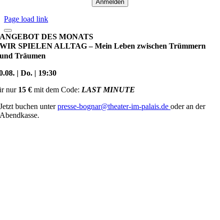
Page load link
ANGEBOT DES MONATS
WIR SPIELEN ALLTAG – Mein Leben zwischen Trümmern
und Träumen
0.08. | Do. | 19:30
ür nur
15 €
mit dem Code:
LAST MINUTE
Jetzt buchen unter
presse-bognar@theater-im-palais.de
oder an der
Abendkasse.
Nach
oben