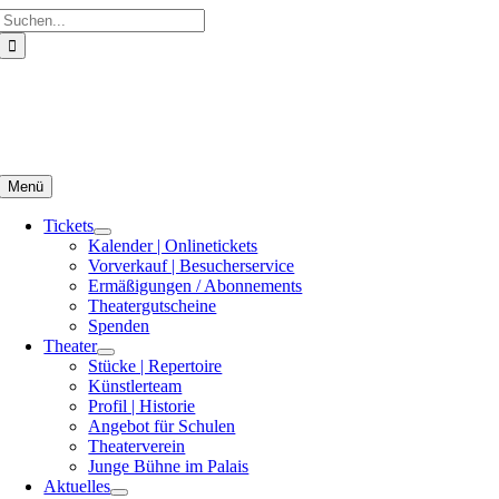
Suche
Zum
nach:
Inhalt
springen
Menü
Tickets
Kalender | Onlinetickets
Vorverkauf | Besucherservice
Ermäßigungen / Abonnements
Theatergutscheine
Spenden
Theater
Stücke | Repertoire
Künstlerteam
Profil | Historie
Angebot für Schulen
Theaterverein
Junge Bühne im Palais
Aktuelles