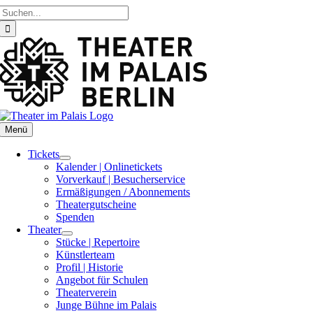
Suche
Zum
nach:
Inhalt
springen
Menü
Tickets
Kalender | Onlinetickets
Vorverkauf | Besucherservice
Ermäßigungen / Abonnements
Theatergutscheine
Spenden
Theater
Stücke | Repertoire
Künstlerteam
Profil | Historie
Angebot für Schulen
Theaterverein
Junge Bühne im Palais