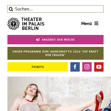
Zum
Suche
Inhalt
nach:
springen
Menü
Tickets
ANGEBOT DER WOCHE
Theater
UNSER PROGRAMM ZUM JAHRESMOTTO 2026 "DIE KRAFT
Aktuelles
DER FRAUEN"
Förderverein
TICKETS
Kontakt | Service