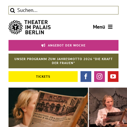
Zum
Suche
Inhalt
nach:
springen
Menü
Tickets
ANGEBOT DER WOCHE
Theater
UNSER PROGRAMM ZUM JAHRESMOTTO 2026 "DIE KRAFT
Aktuelles
DER FRAUEN"
Förderverein
TICKETS
Kontakt | Service