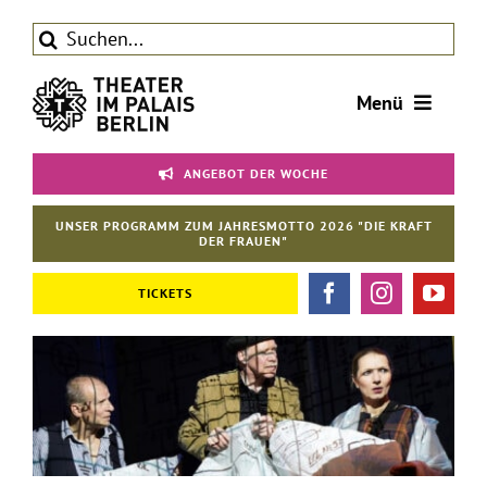
Zum
Suche
Inhalt
nach:
springen
Menü
Tickets
ANGEBOT DER WOCHE
Theater
UNSER PROGRAMM ZUM JAHRESMOTTO 2026 "DIE KRAFT
Aktuelles
DER FRAUEN"
Förderverein
TICKETS
Kontakt | Service