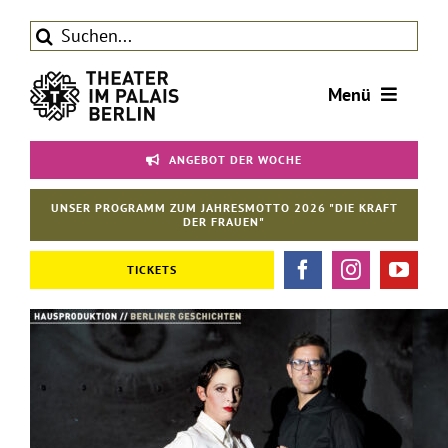
Zum
Suche
Inhalt
nach:
springen
Menü
Tickets
ANGEBOT DER WOCHE
Theater
UNSER PROGRAMM ZUM JAHRESMOTTO 2026 "DIE KRAFT
Aktuelles
DER FRAUEN"
Förderverein
TICKETS
Kontakt | Service