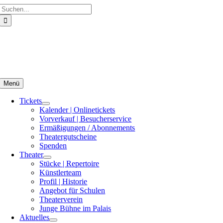
Suche
Zum
nach:
Inhalt
springen
Menü
Tickets
Kalender | Onlinetickets
Vorverkauf | Besucherservice
Ermäßigungen / Abonnements
Theatergutscheine
Spenden
Theater
Stücke | Repertoire
Künstlerteam
Profil | Historie
Angebot für Schulen
Theaterverein
Junge Bühne im Palais
Aktuelles