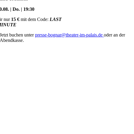
0.08. | Do. | 19:30
ür nur
15 €
mit dem Code:
LAST
MINUTE
Jetzt buchen unter
presse-bognar@theater-im-palais.de
oder an der
Abendkasse.
Nach
oben