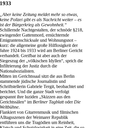
1933
„Aber keine Zeitung meldet mehr so etwas,
keine Polizei gibt es als Nachricht weiter – es
ist der Bürgerkrieg als Gewohnheit.“
Schillernde Nachtgestalten, der schnöde §218,
zwingender Gattenmord, ernüchternde
Emigrantenschicksale und Wohnungsnot –
kurz: die allgemeine große Hilflosigkeit der
Jahre 1924 bis 1933 wird am Berliner Gericht
verhandelt. Greifbar ist aber auch der
Siegeszug der „völkischen Idyllen“, sprich die
Infiltrierung der Justiz durch die
Nationalsozialisten.
Mitten im Gerichtssaal sitzt die aus Berlin
stammende jüdische Journalistin und
Schriftstellerin Gabriele Tergit, beobachtet und
berichtet. Und die ganze Stadt verfolgt
gespannt ihre luziden „Skizzen aus den
Gerichtssälen“ im
Berliner Tagblatt
oder
Die
Weltbühne
.
Flankiert von Gitarrenmusik und filmischen
Alltagsszenen der Weimarer Republik
entführen uns die Tragödien um Reinheit,
Klatsch und Schutzlosigkeit in eine Zeit, die so