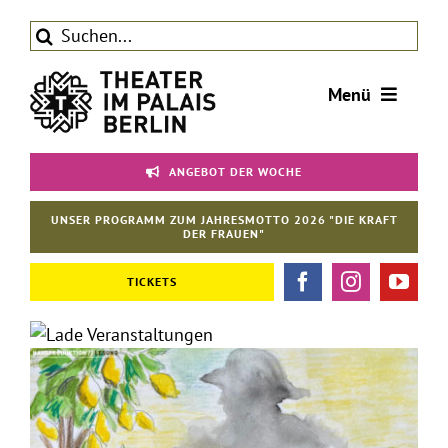
Zum
Suche
Inhalt
nach:
springen
Menü
Tickets
ANGEBOT DER WOCHE
Theater
Aktuelles
UNSER PROGRAMM ZUM JAHRESMOTTO 2026 "DIE KRAFT
DER FRAUEN"
Förderverein
TICKETS
Kontakt | Service