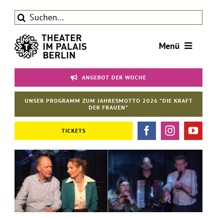
Zum
Suche
Inhalt
nach:
springen
Menü
Tickets
ANGEBOT DER WOCHE
Theater
UNSER PROGRAMM ZUM JAHRESMOTTO 2026 "DIE KRAFT
Aktuelles
DER FRAUEN"
Förderverein
TICKETS
Kontakt | Service