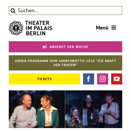
Zum
Suche
Inhalt
nach:
springen
Menü
Tickets
ANGEBOT DER WOCHE
Theater
UNSER PROGRAMM ZUM JAHRESMOTTO 2026 "DIE KRAFT
Aktuelles
DER FRAUEN"
Förderverein
TICKETS
Kontakt | Service