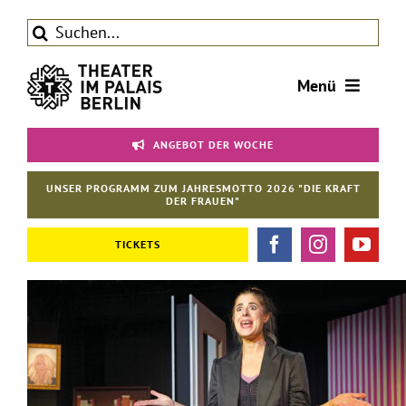
Zum
Suche
Inhalt
nach:
springen
Menü
Tickets
ANGEBOT DER WOCHE
Theater
UNSER PROGRAMM ZUM JAHRESMOTTO 2026 "DIE KRAFT
Aktuelles
DER FRAUEN"
Förderverein
TICKETS
Kontakt | Service