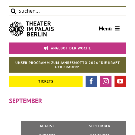
Zum
Suche
Inhalt
nach:
springen
Menü
Tickets
ANGEBOT DER WOCHE
Theater
UNSER PROGRAMM ZUM JAHRESMOTTO 2026 "DIE KRAFT
Aktuelles
DER FRAUEN"
Förderverein
TICKETS
Kontakt | Service
SEPTEMBER
AUGUST
SEPTEMBER