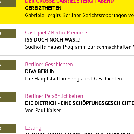
DER GROSSE GABRIELE TERGIT ABEND
S
GEREIZTHEITEN
Gabriele Tergits Berliner Gerichtsreportagen 
Gastspiel / Berlin-Premiere
S
ISS DOCH NOCH WAS...!
Sudhoffs neues Programm zur schmackhaften 
Berliner Geschichten
S
DIVA BERLIN
Die Hauptstadt in Songs und Geschichten
Berliner Persönlichkeiten
S
DIE DIETRICH - EINE SCHÖPFUNGSGESCHICHTE
Von Paul Kaiser
Lesung
S