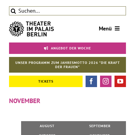
Zum
Suche
Inhalt
nach:
springen
Menü
Tickets
ANGEBOT DER WOCHE
Theater
UNSER PROGRAMM ZUM JAHRESMOTTO 2026 "DIE KRAFT
Aktuelles
DER FRAUEN"
Förderverein
TICKETS
Kontakt | Service
NOVEMBER
AUGUST
SEPTEMBER